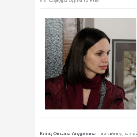
Від
Кафедра ОДПМ та РТМ
Кліщ Оксана Андріївна
– дизайнер, канд