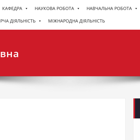
КАФЕДРА
НАУКОВА РОБОТА
НАВЧАЛЬНА РОБОТА
РЧА ДІЯЛЬНІСТЬ
МІЖНАРОДНА ДІЯЛЬНІСТЬ
 національний університет імені Івана Огієнка
го і декоративно-прикладного
ївна