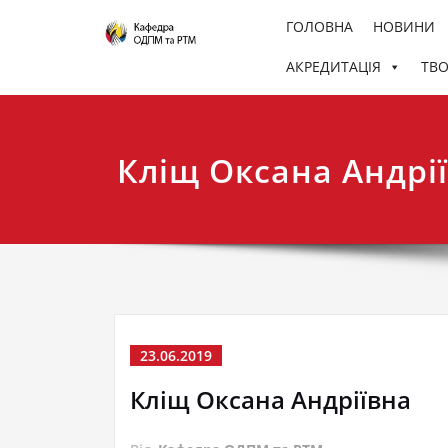
Перейти
ГОЛОВНА
НОВИНИ
до
вмісту
АКРЕДИТАЦІЯ
ТВО
кафедра мистецтва у Кам'янець-Подільський
Кафедра образотворчо
творів мистецтва
Кліщ Оксана Андрі
23.06.2019
Кліщ Оксана Андріївна