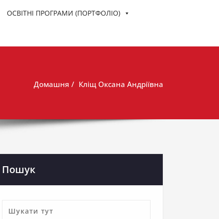
ОСВІТНІ ПРОГРАМИ (ПОРТФОЛІО)
 мистецтва та реставрації
Домашня
Кліщ Оксана Андріївна
Пошук