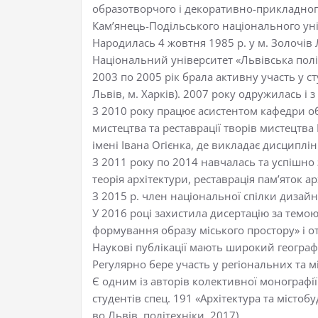
образотворчого і декоративно-прикладного
Кам’янець-Подільського національного унів
Народилась 4 жовтня 1985 р. у м. Золочів 
Національний університет «Львівська полі
2003 по 2005 рік брала активну участь у с
Львів, м. Харків). 2007 року одружилась і
З 2010 року працює асистентом кафедри о
мистецтва та реставрації творів мистецтва
імені Івана Огієнка, де викладає дисциплін
З 2011 року по 2014 навчалась та успішно 
теорія архітектури, реставрація пам’яток ар
З 2015 р. член національної спілки дизайн
У 2016 році захистила дисертацію за темою
формування образу міського простору» і о
Наукові публікації мають широкий географі
Регулярно бере участь у регіональних та 
Є одним із авторів колективної монографії
студентів спец. 191 «Архітектура та містобу
во Львів. політехніки, 2017).