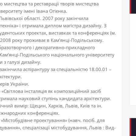
 мистецтва та реставрації творів мистецтва
ерситету імені Івана Огієнка.
Львівської області. 2007 року закінчила
техніка» і отримала диплом магістра дизайну. З
тудентських проектах, виставках та конференціях (м.
 з 2008 року проживає в Кам’янці-Подільському.
бразотворчого і декоративно-прикладного
 Кам’янці-Подільського національного університету
и з галузі дизайну.
закінчила аспірантуру за спеціальністю 18.00.01 –
хітектури.
ерів України.
 «Світлова інсталяція як композиційний засіб
тримала науковий ступінь кандидата архітектури.
чний вимір: Щецин, Харків, Львів, Київ та ін.
міжнародних конференціях.
 «Містобудівне проектування» (навч. посіб. для
дування», спеціалізації містобудування, Львів : Вид-