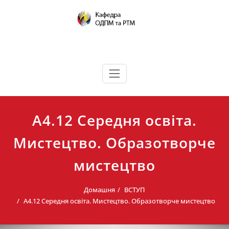
Перейти
до
вмісту
кафедра мистецтва у Кам'янець-Подільський національний
Кафедра образотворчого і
університет імені Івана Огієнка
декоративно-прикладного
мистецтва та реставрації
творів мистецтва
А4.12 Середня освіта.
Мистецтво. Образотворче
мистецтво
Домашня
ВСТУП
А4.12 Середня освіта. Мистецтво. Образотворче мистецтво