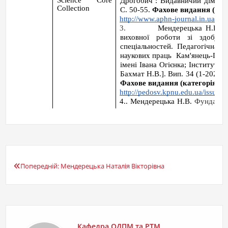
Попередній:
Мендерецька Наталія Вікторівна
Навігація
записів
Кафедра ОДПМ та РТМ