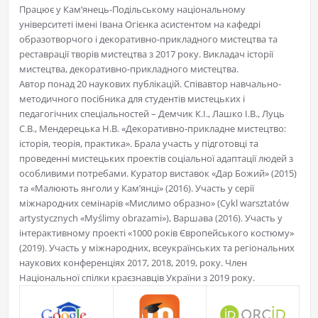
Працює у Кам’янець-Подільському національному
університеті імені Івана Огієнка асистентом на кафедрі
образотворчого і декоративно-прикладного мистецтва та
реставрації творів мистецтва з 2017 року. Викладач історії
мистецтва, декоративно-прикладного мистецтва.
Автор понад 20 наукових публікацій. Співавтор навчально-
методичного посібника для студентів мистецьких і
педагогічних спеціальностей – Демчик К.І., Лашко І.В., Луць
С.В., Мендерецька Н.В. «Декоративно-прикладне мистецтво:
історія, теорія, практика». Брала участь у підготовці та
проведенні мистецьких проектів соціальної адаптації людей з
особливими потребами. Куратор виставок «Дар Божий» (2015)
та «Малюють янголи у Кам’янці» (2016). Участь у серії
міжнародних семінарів «Мислимо образно» (Cykl warsztatów
artystycznych «Myślimy obrazami»), Варшава (2016). Участь у
інтерактивному проекті «1000 років Європейського костюму»
(2019). Участь у міжнародних, всеукраїнських та регіональних
наукових конференціях 2017, 2018, 2019, року. Член
Національної спілки краєзнавців України з 2019 року.