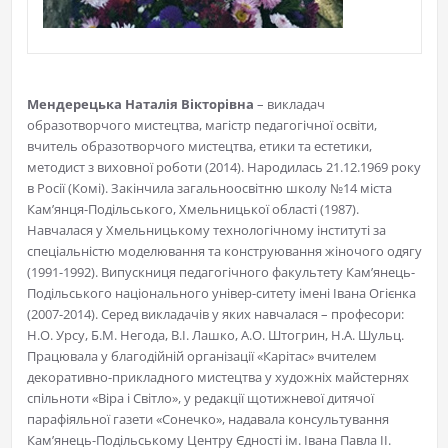
Мендерецька Наталія Вікторівна
– викладач
образотворчого мистецтва, магістр педагогічної освіти,
вчитель образотворчого мистецтва, етики та естетики,
методист з виховної роботи (2014). Народилась 21.12.1969 року
в Росії (Комі). Закінчила загальноосвітню школу №14 міста
Кам’янця-Подільського, Хмельницької області (1987).
Навчалася у Хмельницькому технологічному інституті за
спеціальністю моделювання та конструювання жіночого одягу
(1991-1992). Випускниця педагогічного факультету Кам’янець-
Подільського національного універ-ситету імені Івана Огієнка
(2007-2014). Серед викладачів у яких навчалася – професори:
Н.О. Урсу, Б.М. Негода, В.І. Лашко, А.О. Штогрин, Н.А. Шульц.
Працювала у благодійній організації «Карітас» вчителем
декоративно-прикладного мистецтва у художніх майстернях
спільноти «Віра і Світло», у редакції щотижневої дитячої
парафіяльної газети «Сонечко», надавала консультування
Кам’янець-Подільському Центру Єдності ім. Івана Павла ІІ.